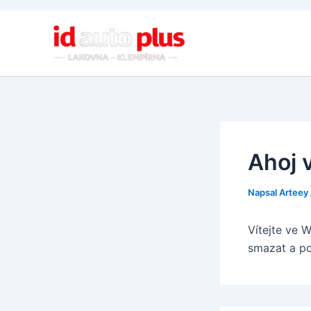
Přeskočit
na
obsah
Ahoj 
Napsal
Arteey
Vítejte ve 
smazat a po