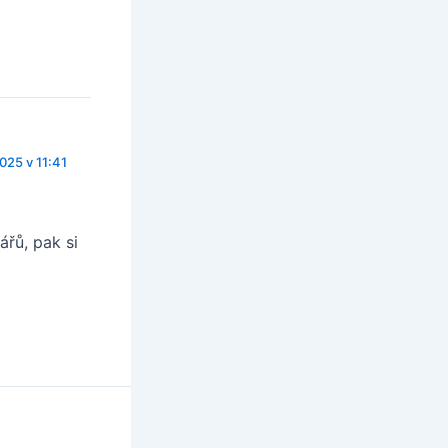
2025 v 11:41
řů, pak si