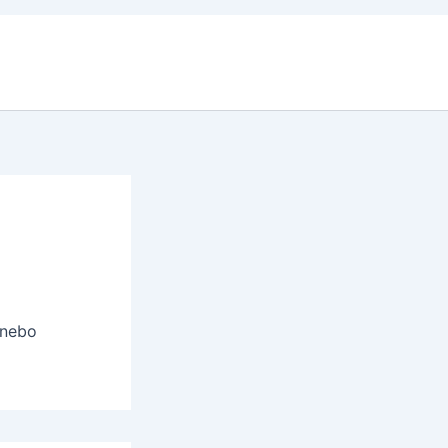
ů
Služby
O nás
Kontakt
 nebo