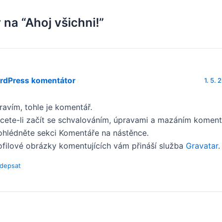
 na “Ahoj všichni!”
rdPress komentátor
1. 5. 
ravím, tohle je komentář.
cete-li začít se schvalováním, úpravami a mazáním komentá
ohlédněte sekci Komentáře na nástěnce.
ofilové obrázky komentujících vám přináší služba
Gravatar
.
depsat