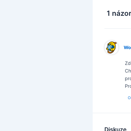
1 názor
Wo
Zd
Ch
pr
Pr
O
Diskuze